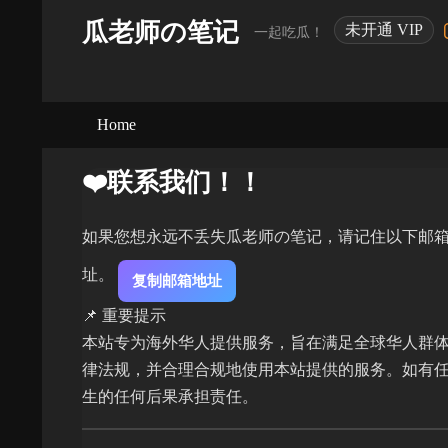
瓜老师の笔记
未开通 VIP
一起吃瓜！
Home
❤️联系我们！！
如果您想永远不丢失瓜老师の笔记，请记住以下邮箱地址： 
址。
复制邮箱地址
📌 重要提示
本站专为海外华人提供服务，旨在满足全球华人群体
律法规，并合理合规地使用本站提供的服务。如有
生的任何后果承担责任。