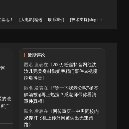
红基地！
[大电影]精选
联系我们
[技术支持]xlog.ink
近期评论
匿名
发表在《
200万粉丝抖音网红沈
新网
汝凡完美身材御姐吞精门事件5s视频
刷爆抖音
》
匿名
发表在《
“等一下我老公呢”杨幂
醉酒被qj再上热搜？瓜老师带你看清
区的法
事件真相
》
用所产
匿名
发表在《
网传重庆一中男同校内
果奔打飞机上传外网被认出光速跑
路
》