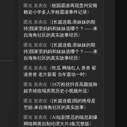
匿名
发表在《
校园霸凌再现贵州安顺
赖岩小学多人学校霸凌事件记录
》
匿名
发表在《
[长篇连载:亲妹妹的期
待]我家里妈妈和妹妹选哪个？——来
自海角社区的真实故事经历
》
匿名
发表在《
[长篇连载:亲妹妹的期
。
待]我家里妈妈和妹妹选哪个？——来
自海角社区的真实故事经历
》
匿名
发表在《
吃瓜 网络红人 兽兽 翟
凌兽兽 老片新看 当年轰动一时
》
匿名
发表在《
19万粉丝抖音高颜值御
姐齐靖煊塌房黑历史小视频外流
》
匿名
发表在《
[长篇连载]我的艳母是
空姐-来自海角社区的真实故事
》
匿名
发表在《
AI短剧禁忌的喘息刷爆
网络网黄自制伦理大片4集完整版
》