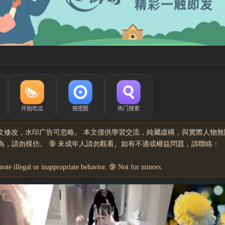
文修改，水印广告可忽略。 本文僅供學習交流，純屬虛構，與實際人物無
，請勿模仿。 🔞 未成年人請勿觀看。如有不適或權益問題，請聯絡：
mote illegal or inappropriate behavior. 🔞 Not for minors.