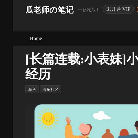
瓜老师の笔记
未开通 VIP
一起吃瓜！
Home
[长篇连载:小表妹
经历
海角
海角社区