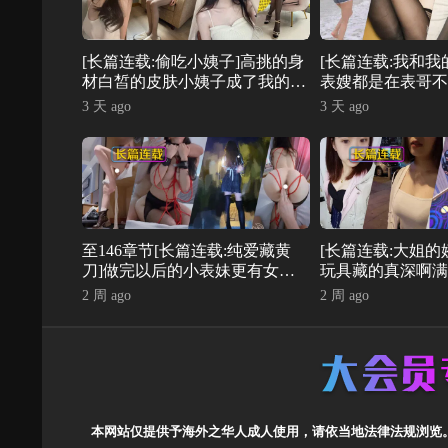
[长篇连载:偷吃小姨子]高挑的身
[长篇连载:我和我
材白皙的皮肤小姨子成了我的意
表嫂都是在表哥不
银对象-来自海角社区的真实故
偷偷的做-来自海
3 天 ago
3 天 ago
事经历
故事经历
至146章节[长篇连载:纯爱藏黄
[长篇连载:大姐的
刀]做完以后的小表妹更有女人
玩具藏的真深啊满
味了看的我心潮澎湃——来自海
么c她-来自海角
2 周 ago
2 周 ago
角社区的真实故事经历
经历
本网站仅提供予海外之华人成人使用，请依当地法律法规浏览