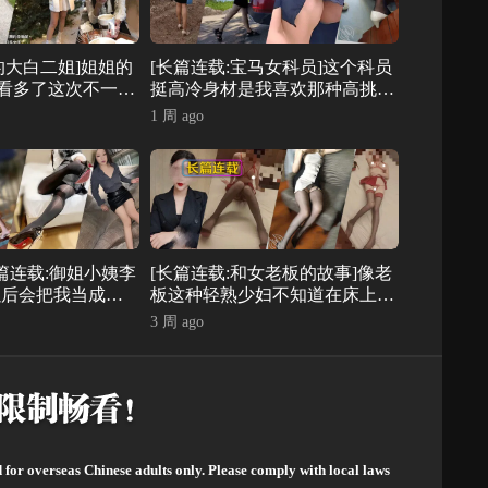
的大白二姐]姐姐的
[长篇连载:宝马女科员]这个科员
看多了这次不一样
挺高冷身材是我喜欢那种高挑丰
快-来自海角社区
满类型我想搞她-来自海角社区
1 周 ago
历
的真实故事经历
长篇连载:御姐小姨李
[长篇连载:和女老板的故事]像老
以后会把我当成一
板这种轻熟少妇不知道在床上有
海角社区的真实故
多反差-来自海角社区的真实故
3 周 ago
事经历
d for overseas Chinese adults only. Please comply with local laws