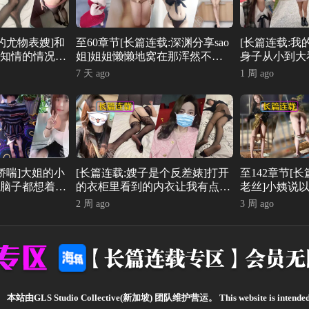
的尤物表嫂]和
至60章节[长篇连载:深渊分享sao
[长篇连载:我
知情的情况下
姐]姐姐懒懒地窝在那浑然不觉
身子从小到大
角社区的真实
自己的姿势有多撩人-来自海角
了心跳得特别
7 天 ago
1 周 ago
社区的真实故事经历
的真实故事经
娇喘]大姐的小
[长篇连载:嫂子是个反差婊]打开
至142章节[
脑子都想着怎
的衣柜里看到的内衣让我有点破
老丝]小姨说
社区的真实故事
防-来自海角社区的真实故事经
个玩物-来自
2 周 ago
3 周 ago
历
事经历
。
本站由GLS Studio Collective(新加坡) 团队维护营运。
This website is intende