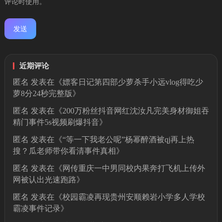
评论时使用。
近期评论
匿名
发表在《
嫖客日记第四部少萝杀手小远vlog得吃少
萝8分24秒完整版
》
匿名
发表在《
200万粉丝抖音网红沈汝凡完美身材御姐吞
精门事件5s视频刷爆抖音
》
匿名
发表在《
“等一下我老公呢”杨幂醉酒被qj再上热
搜？瓜老师带你看清事件真相
》
匿名
发表在《
网传重庆一中男同校内果奔打飞机上传外
网被认出光速跑路
》
匿名
发表在《
校园霸凌再现贵州安顺赖岩小学多人学校
霸凌事件记录
》