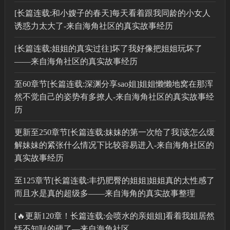
[长篇连载:和小嫂子的春天]每天看着跟我同龄的小女人
诱惑力太大了-来自海角社区的真实故事经历
[长篇连载:姐姐的真实过往]坏了我好像把姐姐玩坏了
——来自海角社区的真实故事经历
至60章节[长篇连载:深渊分享sao姐]姐姐懒懒地窝在那浑
然不觉自己的姿势有多撩人-来自海角社区的真实故事经
历
更新至250章节[长篇连载:妹妹的第一次给了我]该怎么缓
解妹妹的紧张什么情况下比较容易进入-来自海角社区的
真实故事经历
至125章节[长篇连载:丰扔肥臀的姐姐]姐姐真的太性感了
而且水是真的超级多——来自海角的真实故事整理
[🔥更新120章！长篇连载:会喷水的亲姐姐]看着我姐居然
恬不知耻的硬了—来自海角社区