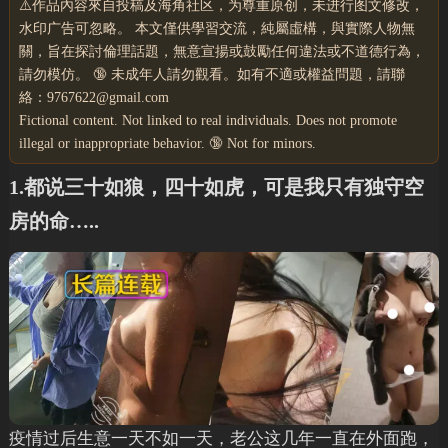
⚠️作品內容來自投稿及海角社区，为尊重原创，未进行图文修改，
水印广告可忽略。 本文僅供學習交流，純屬虛構，與實際人物無
關，旨在探討倫理話題，無意宣揚或鼓勵任何違法或不道德行為，
請勿模仿。 🔞 未成年人請勿觀看。如有不適或權益問題，請聯
絡：9767622@gmail.com
Fictional content. Not linked to real individuals. Does not promote
illegal or inappropriate behavior. 🔞 Not for minors.
1.都说三十如狼，四十如虎，可是我只有独守空
房的命…..
疫情过后生意一天不如一天，老公这几年一直在外面跑，