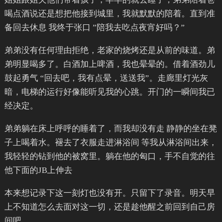
喝点酒说还是想把他接到城里，我就默默的陪着。直到准
备回去休息 我终于张口 ”陪我去吃点夜宵好吗？”
弟弟没有任何理由拒绝，老家的烧烤还是从前的味道。弟
弟明显喝多了。白酒加上啤酒，我也晕晕的。借着酒劲儿
鼓起勇气 “回去吧，我有点晕，送送我”。走廊里灯光灰
暗，电梯的运行好像能听见我的心跳。开门的一瞬间我已
经决定。
弟弟躺在床上呼呼的睡着了，而我却没有走 静静的坐在凳
子上喝着水。褪去了衣服走进淋浴间 等我从淋浴间出来，
我轻轻的钻到他的被窝里。躺在他的匈口，手不自觉的往
他下面的JB上伸去
本来想记录下这一刻灯也没有开。只留下了录音。明天早
上不知道怎么去面对这一切，还是趁他醒之前回到自己房
间吧。