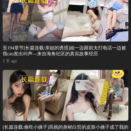
至194章节[长篇连载:亲姐的诱惑]姐一边跟前夫打电话一边被
我cao发出叫声—来自海角社区的真实故事经历
3 天 ago
[长篇连载:偷吃小姨子]高挑的身材白皙的皮肤小姨子成了我的