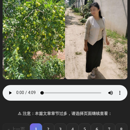
⚠️ 注意：本篇文章章节过多，请选择页面继续查看：
« 上一页
1
2
3
4
5
6
7
8