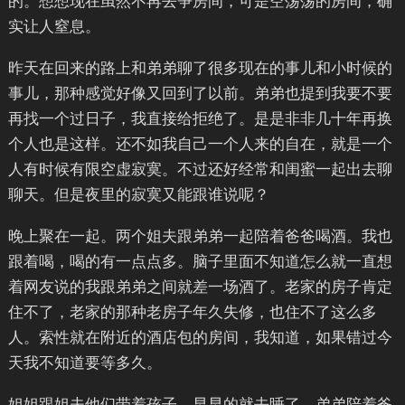
的。想想现在虽然不再去争房间，可是空荡荡的房间，确
实让人窒息。
昨天在回来的路上和弟弟聊了很多现在的事儿和小时候的
事儿，那种感觉好像又回到了以前。弟弟也提到我要不要
再找一个过日子，我直接给拒绝了。是是非非几十年再换
个人也是这样。还不如我自己一个人来的自在，就是一个
人有时候有限空虚寂寞。不过还好经常和闺蜜一起出去聊
聊天。但是夜里的寂寞又能跟谁说呢？
晚上聚在一起。两个姐夫跟弟弟一起陪着爸爸喝酒。我也
跟着喝，喝的有一点点多。脑子里面不知道怎么就一直想
着网友说的我跟弟弟之间就差一场酒了。老家的房子肯定
住不了，老家的那种老房子年久失修，也住不了这么多
人。索性就在附近的酒店包的房间，我知道，如果错过今
天我不知道要等多久。
姐姐跟姐夫他们带着孩子，早早的就去睡了，弟弟陪着爸