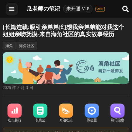
瓜老师の笔记
未开通 VIP
[长篇连载:吸引亲弟弟]幻想我亲弟弟能对我这个
姐姐亲吻抚摸-来自海角社区的真实故事经历
海角
海角社区
2026 年 2 月 3 日