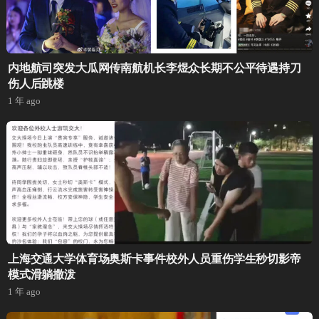
内地航司突发大瓜网传南航机长李煜众长期不公平待遇持刀
伤人后跳楼
1 年 ago
上海交通大学体育场奥斯卡事件校外人员重伤学生秒切影帝
模式滑躺撒泼
1 年 ago