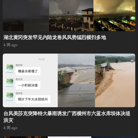
湖北黄冈突发罕见内陆龙卷风风势猛烈横扫多地
4 周 ago
台风美莎克突降特大暴雨诱发广西横州市六蓝水库坝体决堤
洪灾
4 周 ago