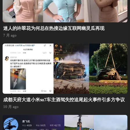
迷人的许翠花为何总在热搜边缘互联网幽灵瓜再现
7 月 ago
成都天府大道小米su7车主酒驾失控追尾起火事件引多方争议
10 月 ago