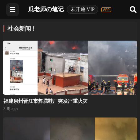
瓜老师の笔记
未开通 VIP
社会新闻！
福建泉州晋江市辉腾鞋厂突发严重火灾
3 周 ago