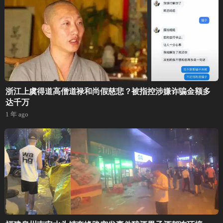
浙江上虞得道高僧道禄和尚假慈悲？被指控涉嫌诈骗金额多
达千万
1 年 ago