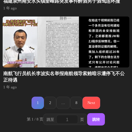
福建泉州南安水头镇奎峰路突发事件醉酒男子酒驾连环撞
1 年 ago
南航飞行员机长李波实名举报南航领导索贿暗示遭停飞不公
正待遇
1 年 ago
文
1
2
…
8
Next
章
分
第 1 / 8 页
跳至
页
跳转
跳
页
转