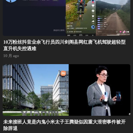
10万粉丝抖音业余飞行员四川剑阁县网红唐飞机驾驶超轻型
直升机失控遇难
10 月 ago
未来接班人竟是内鬼小米太子王腾疑似因重大泄密事件被开
除辞退