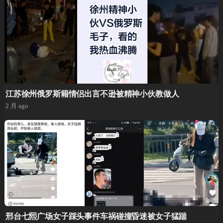
江苏徐州俄罗斯籍情侣出言不逊被精神小伙教做人
2 月 ago
邢台七熙广场女子踩头事件车祸碰撞昏迷被女子猛踹