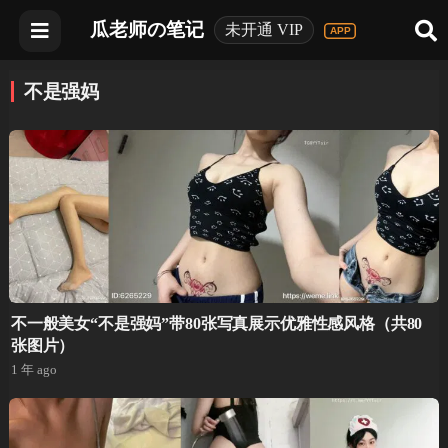
瓜老师の笔记
未开通 VIP
不是强妈
不一般美女“不是强妈”带80张写真展示优雅性感风格（共80
张图片）
1 年 ago