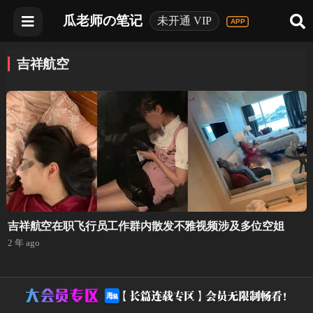
瓜老师の笔记
未开通 VIP
吉祥航空
吉祥航空在职飞行员工作群内散发不雅视频涉及多位空姐
2 年 ago