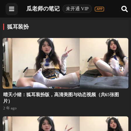
瓜老师の笔记
未开通 VIP
狐耳装扮
晴天小猪：狐耳装扮版，高清美图与动态视频（共65张图
片）
2 年 ago