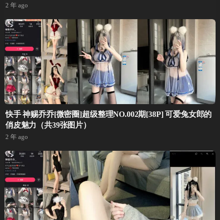
2 年 ago
快手 神赐乔乔[微密圈]超级整理NO.002期[38P] 可爱兔女郎的
俏皮魅力（共39张图片）
2 年 ago