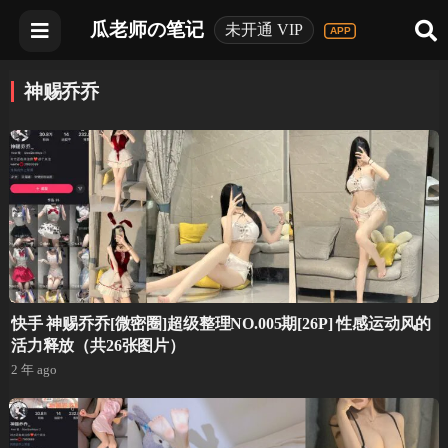
瓜老师の笔记
未开通 VIP
神赐乔乔
快手 神赐乔乔[微密圈]超级整理NO.005期[26P] 性感运动风的
活力释放（共26张图片）
2 年 ago