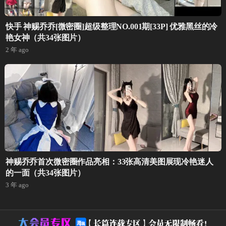
快手 神赐乔乔[微密圈]超级整理NO.001期[33P] 优雅黑丝的冷
艳女神（共34张图片）
2 年 ago
神赐乔乔首次微密圈作品亮相：33张高清美图展现冷艳迷人
的一面（共34张图片）
3 年 ago