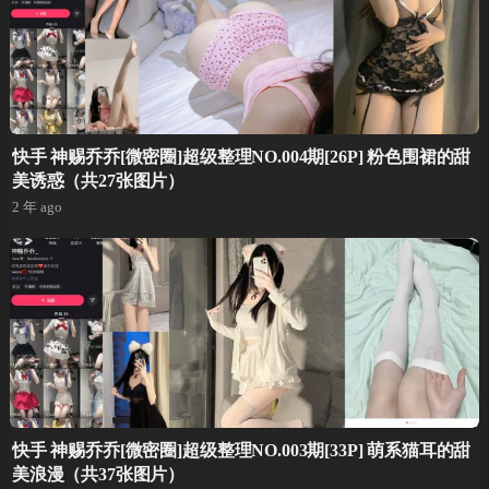
快手 神赐乔乔[微密圈]超级整理NO.004期[26P] 粉色围裙的甜
美诱惑（共27张图片）
2 年 ago
快手 神赐乔乔[微密圈]超级整理NO.003期[33P] 萌系猫耳的甜
美浪漫（共37张图片）