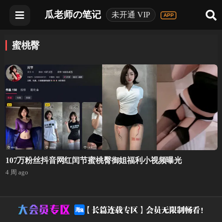
瓜老师の笔记
未开通 VIP
蜜桃臀
107万粉丝抖音网红闰节蜜桃臀御姐福利小视频曝光
4 周 ago