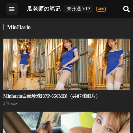
瓜老师の笔记
未开通 VIP
MinHarin
Minharin白丝珍珠[87P-656MB]（共87张图片）
2 年 ago