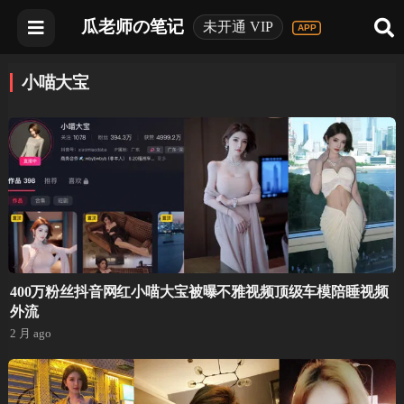
瓜老师の笔记
未开通 VIP
小喵大宝
400万粉丝抖音网红小喵大宝被曝不雅视频顶级车模陪睡视频
外流
2 月 ago