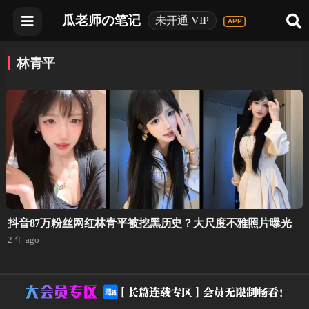
瓜老师の笔记
未开通 VIP
林青平
抖音87万粉丝网红林青平被挖黑历史？大尺度不雅照片曝光
2 年 ago