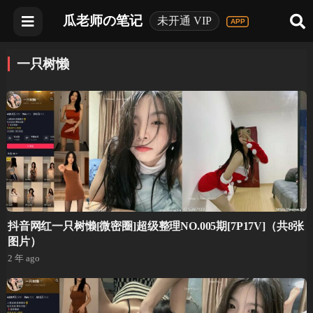
瓜老师の笔记
未开通 VIP
一只树懒
抖音网红一只树懒[微密圈]超级整理NO.005期[7P17V]（共8张
图片）
2 年 ago