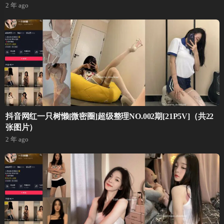
2 年 ago
抖音网红一只树懒[微密圈]超级整理NO.002期[21P5V]（共22
张图片）
2 年 ago