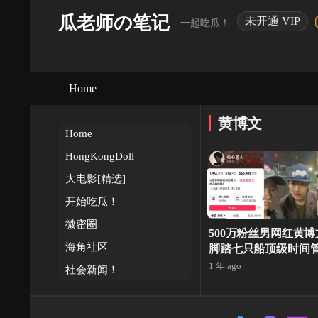
瓜老师の笔记
未开通 VIP
一起吃瓜！
Home
黄博文
Home
HongKongDoll
大电影[精选]
开始吃瓜！
微密圈
500万粉丝男网红黄
海角社区
脚踏七只船顶级时间
1 年 ago
社会新闻！