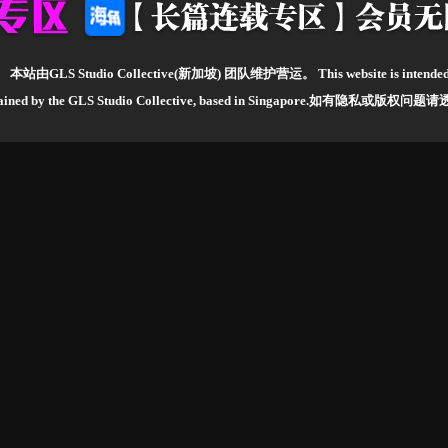
。
本站由GLS Studio Collective(新加坡) 团队维护营运。
This website is intende
ntained by the GLS Studio Collective, based in Singapore.如有隐私或版权问题