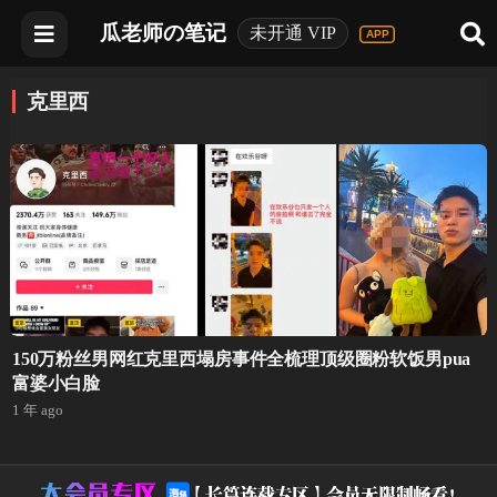
瓜老师の笔记
未开通 VIP
克里西
150万粉丝男网红克里西塌房事件全梳理顶级圈粉软饭男pua
富婆小白脸
1 年 ago