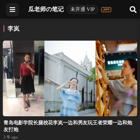
瓜老师の笔记
未开通 VIP
李岚
青岛电影学院长腿校花李岚一边和男友玩王者荣耀一边和炮
友打炮
2 年 ago