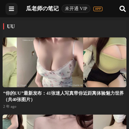
瓜老师の笔记
未开通 VIP
UU
“你的UU”最新发布：41张迷人写真带你近距离体验魅力世界
（共40张图片）
2 年 ago