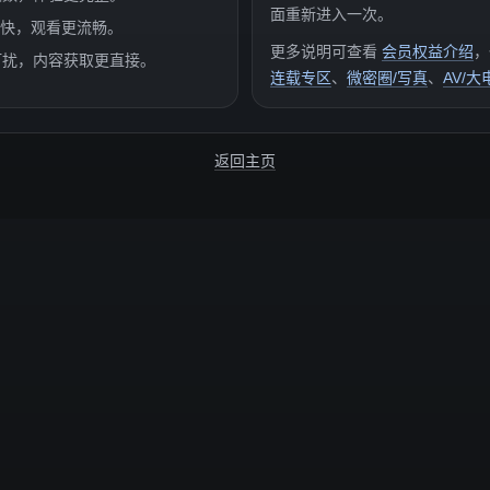
面重新进入一次。
度更快，观看更流畅。
更多说明可查看
会员权益介绍
，
打扰，内容获取更直接。
连载专区
、
微密圈/写真
、
AV/大
返回主页